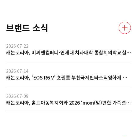
브랜드 소식
2026-07-22
캐논코리아, 비씨앤컴퍼니·연세대 치과대학 통합치의학교실
과 AI 기반 임상사진 자동관리 솔루션 글로벌 협력 MOU 체결
2026-07-14
캐논코리아, ‘EOS R6 V’ 숏필름 부천국제판타스틱영화제 공
식 초청 및 GV 성료… 전문 영상 제작 역량 입증
2026-07-09
캐논코리아, 홀트아동복지회와 2026 ‘mom(맘)편한 가족앨
범’ 사회공헌 협약 체결