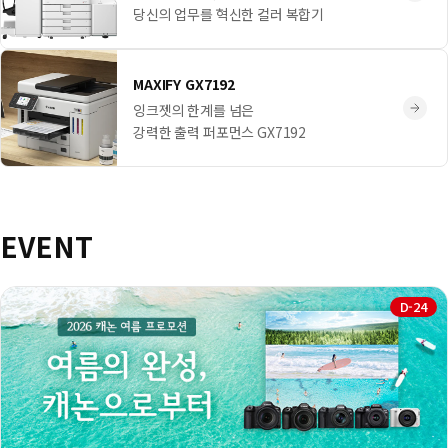
당신의 업무를 혁신한 컬러 복합기
MAXIFY GX7192
잉크젯의 한계를 넘은
강력한 출력 퍼포먼스 GX7192
EVENT
D-24