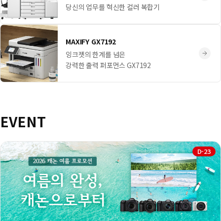
당신의 업무를 혁신한 컬러 복합기
MAXIFY GX7192
잉크젯의 한계를 넘은
강력한 출력 퍼포먼스 GX7192
EVENT
D-23