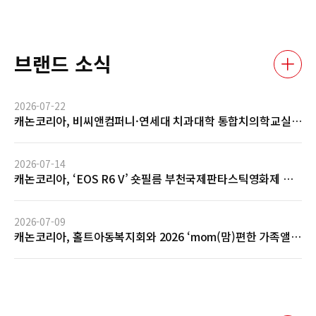
브랜드 소식
2026-07-22
캐논코리아, 비씨앤컴퍼니·연세대 치과대학 통합치의학교실
과 AI 기반 임상사진 자동관리 솔루션 글로벌 협력 MOU 체결
2026-07-14
캐논코리아, ‘EOS R6 V’ 숏필름 부천국제판타스틱영화제 공
식 초청 및 GV 성료… 전문 영상 제작 역량 입증
2026-07-09
캐논코리아, 홀트아동복지회와 2026 ‘mom(맘)편한 가족앨
범’ 사회공헌 협약 체결