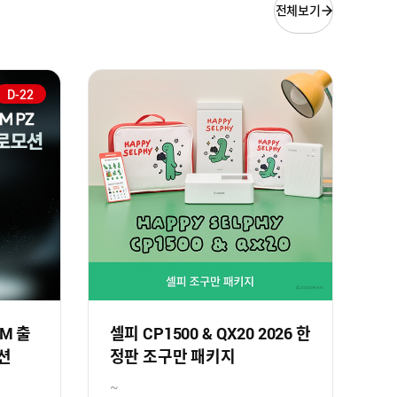
전체보기
D-22
SM 출
셀피 CP1500 & QX20 2026 한
션
정판 조구만 패키지
~