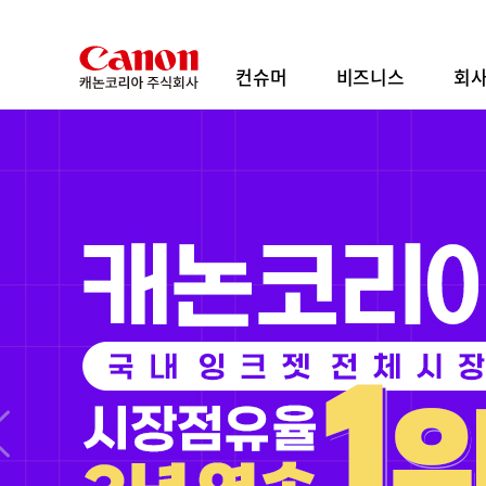
본
문
바
컨슈머
비즈니스
회
로
가
기
내장 파워줌으로 열리는 영상 표현의 새로운 지
RF20-50mm
F4 L IS USM PZ
출시 기념