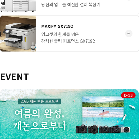
당신의 업무를 혁신한 컬러 복합기
MAXIFY GX7192
잉크젯의 한계를 넘은
강력한 출력 퍼포먼스 GX7192
EVENT
D-23