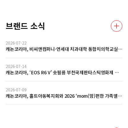
브랜드 소식
2026-07-22
캐논코리아, 비씨앤컴퍼니·연세대 치과대학 통합치의학교실
과 AI 기반 임상사진 자동관리 솔루션 글로벌 협력 MOU 체결
2026-07-14
캐논코리아, ‘EOS R6 V’ 숏필름 부천국제판타스틱영화제 공
식 초청 및 GV 성료… 전문 영상 제작 역량 입증
2026-07-09
캐논코리아, 홀트아동복지회와 2026 ‘mom(맘)편한 가족앨
범’ 사회공헌 협약 체결