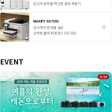
당신의 업무를 혁신한 컬러 복합기
MAXIFY GX7192
잉크젯의 한계를 넘은
강력한 출력 퍼포먼스 GX7192
EVENT
D-24