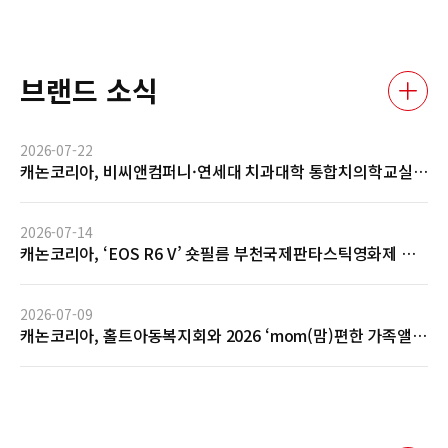
브랜드 소식
2026-07-22
캐논코리아, 비씨앤컴퍼니·연세대 치과대학 통합치의학교실
과 AI 기반 임상사진 자동관리 솔루션 글로벌 협력 MOU 체결
2026-07-14
캐논코리아, ‘EOS R6 V’ 숏필름 부천국제판타스틱영화제 공
식 초청 및 GV 성료… 전문 영상 제작 역량 입증
2026-07-09
캐논코리아, 홀트아동복지회와 2026 ‘mom(맘)편한 가족앨
범’ 사회공헌 협약 체결