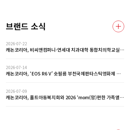
브랜드 소식
2026-07-22
캐논코리아, 비씨앤컴퍼니·연세대 치과대학 통합치의학교실
과 AI 기반 임상사진 자동관리 솔루션 글로벌 협력 MOU 체결
2026-07-14
캐논코리아, ‘EOS R6 V’ 숏필름 부천국제판타스틱영화제 공
식 초청 및 GV 성료… 전문 영상 제작 역량 입증
2026-07-09
캐논코리아, 홀트아동복지회와 2026 ‘mom(맘)편한 가족앨
범’ 사회공헌 협약 체결