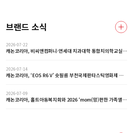
브랜드 소식
2026-07-22
캐논코리아, 비씨앤컴퍼니·연세대 치과대학 통합치의학교실
과 AI 기반 임상사진 자동관리 솔루션 글로벌 협력 MOU 체결
2026-07-14
캐논코리아, ‘EOS R6 V’ 숏필름 부천국제판타스틱영화제 공
식 초청 및 GV 성료… 전문 영상 제작 역량 입증
2026-07-09
캐논코리아, 홀트아동복지회와 2026 ‘mom(맘)편한 가족앨
범’ 사회공헌 협약 체결