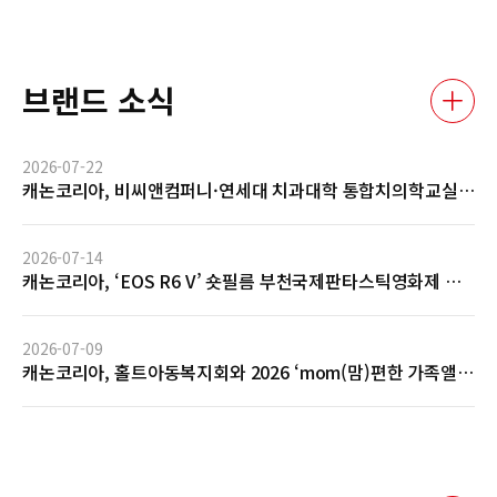
브랜드 소식
2026-07-22
캐논코리아, 비씨앤컴퍼니·연세대 치과대학 통합치의학교실
과 AI 기반 임상사진 자동관리 솔루션 글로벌 협력 MOU 체결
2026-07-14
캐논코리아, ‘EOS R6 V’ 숏필름 부천국제판타스틱영화제 공
식 초청 및 GV 성료… 전문 영상 제작 역량 입증
2026-07-09
캐논코리아, 홀트아동복지회와 2026 ‘mom(맘)편한 가족앨
범’ 사회공헌 협약 체결