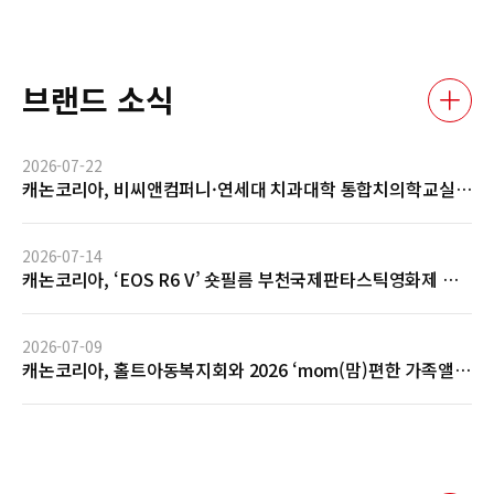
브랜드 소식
2026-07-22
캐논코리아, 비씨앤컴퍼니·연세대 치과대학 통합치의학교실
과 AI 기반 임상사진 자동관리 솔루션 글로벌 협력 MOU 체결
2026-07-14
캐논코리아, ‘EOS R6 V’ 숏필름 부천국제판타스틱영화제 공
식 초청 및 GV 성료… 전문 영상 제작 역량 입증
2026-07-09
캐논코리아, 홀트아동복지회와 2026 ‘mom(맘)편한 가족앨
범’ 사회공헌 협약 체결