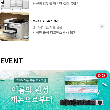
당신의 업무를 혁신한 컬러 복합기
MAXIFY GX7192
잉크젯의 한계를 넘은
강력한 출력 퍼포먼스 GX7192
EVENT
D-23