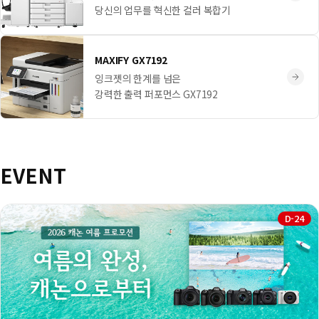
당신의 업무를 혁신한 컬러 복합기
MAXIFY GX7192
잉크젯의 한계를 넘은
강력한 출력 퍼포먼스 GX7192
EVENT
D-24