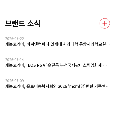
브랜드 소식
2026-07-22
캐논코리아, 비씨앤컴퍼니·연세대 치과대학 통합치의학교실
과 AI 기반 임상사진 자동관리 솔루션 글로벌 협력 MOU 체결
2026-07-14
캐논코리아, ‘EOS R6 V’ 숏필름 부천국제판타스틱영화제 공
식 초청 및 GV 성료… 전문 영상 제작 역량 입증
2026-07-09
캐논코리아, 홀트아동복지회와 2026 ‘mom(맘)편한 가족앨
범’ 사회공헌 협약 체결