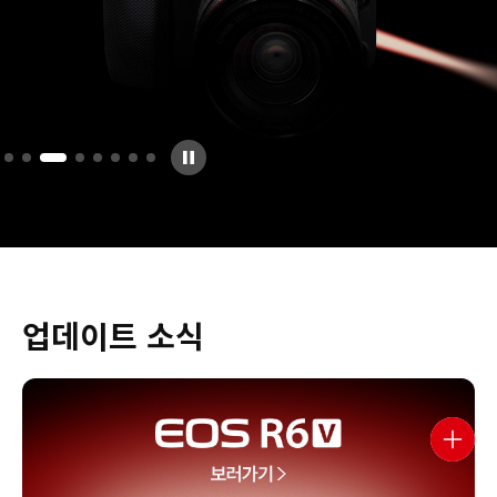
사이트맵
1:1 문의
매장안내
캐논 SNS
업데이트 소식
파트너웹
전자세금
상담
닫기