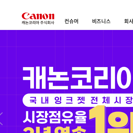
본
문
바
컨슈머
비즈니스
회
로
가
기
ㅤㅤ
ㅤㅤ
ㅤㅤ