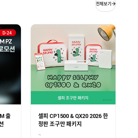
전체보기
D-24
SM 출
셀피 CP1500 & QX20 2026 한
션
정판 조구만 패키지
~