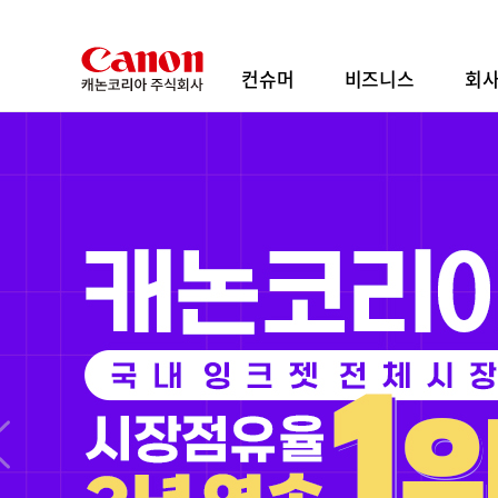
본
문
바
컨슈머
비즈니스
회
로
가
기
내장 파워줌으로 열리는 영상 표현의 새로운 지
RF20-50mm
F4 L IS USM PZ
출시 기념