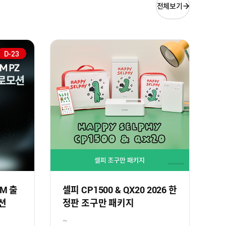
전체보기
D-23
SM 출
셀피 CP1500 & QX20 2026 한
션
정판 조구만 패키지
~