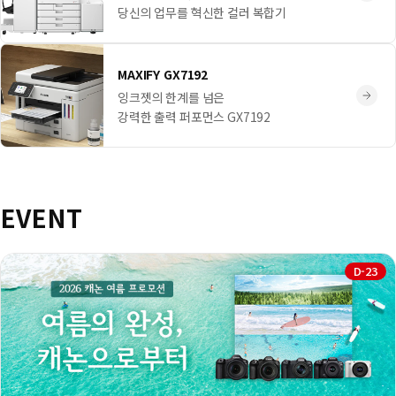
당신의 업무를 혁신한 컬러 복합기
MAXIFY GX7192
잉크젯의 한계를 넘은
강력한 출력 퍼포먼스 GX7192
EVENT
D-23