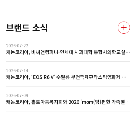
브랜드 소식
2026-07-22
캐논코리아, 비씨앤컴퍼니·연세대 치과대학 통합치의학교실
과 AI 기반 임상사진 자동관리 솔루션 글로벌 협력 MOU 체결
2026-07-14
캐논코리아, ‘EOS R6 V’ 숏필름 부천국제판타스틱영화제 공
식 초청 및 GV 성료… 전문 영상 제작 역량 입증
2026-07-09
캐논코리아, 홀트아동복지회와 2026 ‘mom(맘)편한 가족앨
범’ 사회공헌 협약 체결