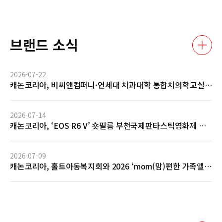
브랜드 소식
2026-07-22
캐논코리아, 비씨앤컴퍼니·연세대 치과대학 통합치의학교실
과 AI 기반 임상사진 자동관리 솔루션 글로벌 협력 MOU 체결
2026-07-14
캐논코리아, ‘EOS R6 V’ 숏필름 부천국제판타스틱영화제 공
식 초청 및 GV 성료… 전문 영상 제작 역량 입증
2026-07-09
캐논코리아, 홀트아동복지회와 2026 ‘mom(맘)편한 가족앨
범’ 사회공헌 협약 체결