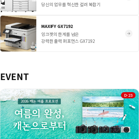
당신의 업무를 혁신한 컬러 복합기
MAXIFY GX7192
잉크젯의 한계를 넘은
강력한 출력 퍼포먼스 GX7192
EVENT
D-23