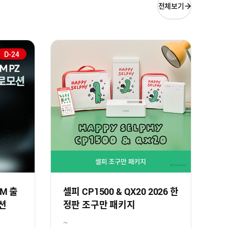
전체보기
D-24
SM 출
셀피 CP1500 & QX20 2026 한
션
정판 조구만 패키지
~