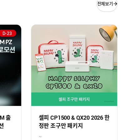
전체보기
D-23
SM 출
셀피 CP1500 & QX20 2026 한
션
정판 조구만 패키지
~