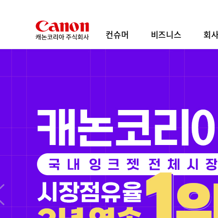
본
문
바
컨슈머
비즈니스
회
로
가
기
내장 파워줌으로 열리는 영상 표현의 새로운 지
RF20-50mm
F4 L IS USM PZ
출시 기념