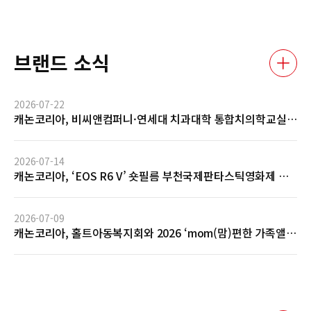
브랜드 소식
2026-07-22
캐논코리아, 비씨앤컴퍼니·연세대 치과대학 통합치의학교실
과 AI 기반 임상사진 자동관리 솔루션 글로벌 협력 MOU 체결
2026-07-14
캐논코리아, ‘EOS R6 V’ 숏필름 부천국제판타스틱영화제 공
식 초청 및 GV 성료… 전문 영상 제작 역량 입증
2026-07-09
캐논코리아, 홀트아동복지회와 2026 ‘mom(맘)편한 가족앨
범’ 사회공헌 협약 체결