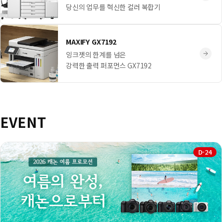
당신의 업무를 혁신한 컬러 복합기
MAXIFY GX7192
잉크젯의 한계를 넘은
강력한 출력 퍼포먼스 GX7192
EVENT
D-24